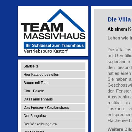
Die Vill
Ab einem Ka
Leben wie 
Die Villa To
mit Gemütli
sogenannte 
Startseite
den besonde
hat es einen 
Hier Katalog bestellen
Sie haben 
Bauen mit Team
Geschosswän
der Fenster
Öko - Pakete
Ausstrahlung
Das Familienhaus
rustikal bi
Das Friesen- / Kapitänshaus
Toskana v
entspreche
Der Bungalow
Flächenverhä
Der Winkelbungalow
Weitere Bil