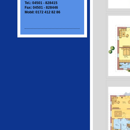
Tel.: 04501 - 828415
Fax: 04501 - 828446
Mobil: 0172 412 82 86