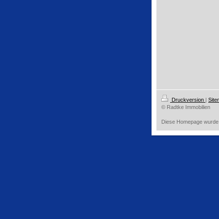
Druckversion
|
Sit
© Radtke Immobilien
Diese Homepage wurde