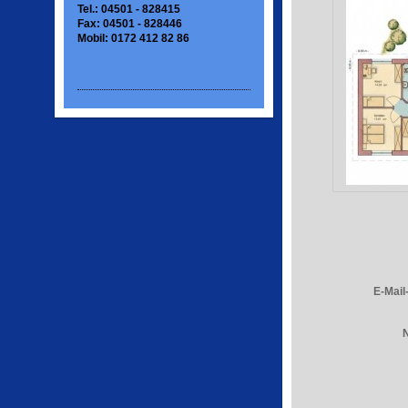
Tel.: 04501 - 828415
Fax: 04501 - 828446
Mobil: 0172 412 82 86
E-Mail
N