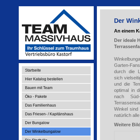
Der Win
An einem Ka
Der ideale 
Terrassenfa
Winkelbung
Garten-Fan
Startseite
durch die 
sich vielsei
Hier Katalog bestellen
und die Ter
Bauen mit Team
optimal in 
nach Süd-
Öko - Pakete
Terrassens
Das Familienhaus
Winkel sind
Das Friesen- / Kapitänshaus
natürlich al
Der Bungalow
Weitere Bil
Der Winkelbungalow